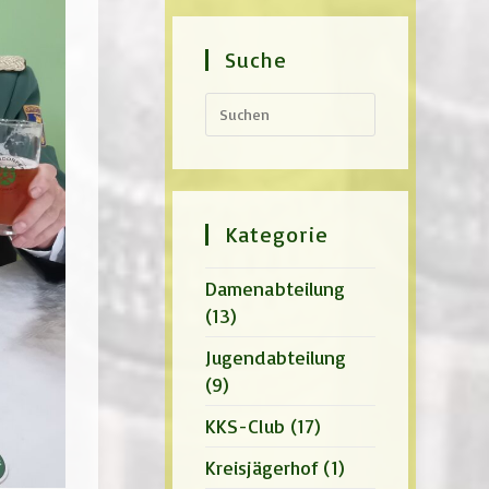
Suche
Press
Escape
to
close
the
search
panel.
Kategorie
Damenabteilung
(13)
Jugendabteilung
(9)
KKS-Club
(17)
Kreisjägerhof
(1)