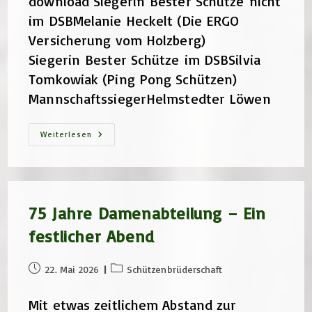
download Siegerin Bester Schütze nicht
im DSBMelanie Heckelt (Die ERGO
Versicherung vom Holzberg)
Siegerin Bester Schütze im DSBSilvia
Tomkowiak (Ping Pong Schützen)
MannschaftssiegerHelmstedter Löwen
Ergebnisse
Weiterlesen
Betriebe-
&
Vereineschießen
2026
75 Jahre Damenabteilung – Ein
festlicher Abend
Beitrag
Beitrags-
22. Mai 2026
Schützenbrüderschaft
veröffentlicht:
Kategorie:
Mit etwas zeitlichem Abstand zur