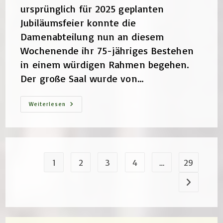
ursprünglich für 2025 geplanten
Jubiläumsfeier konnte die
Damenabteilung nun an diesem
Wochenende ihr 75-jähriges Bestehen
in einem würdigen Rahmen begehen.
Der große Saal wurde von…
75
Weiterlesen
Jahre
Damenabteilung
–
Ein
Festlicher
Abend
1
2
3
4
…
29
Zur nächste