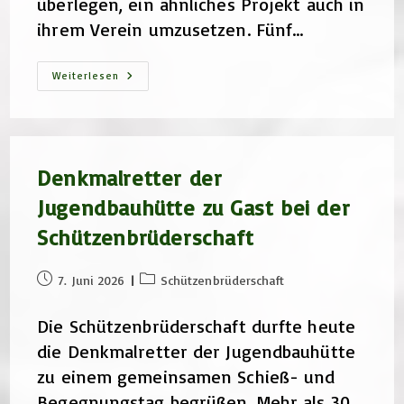
überlegen, ein ähnliches Projekt auch in
ihrem Verein umzusetzen. Fünf…
Besuch
Weiterlesen
Der
Haldenslebener
Schützengilde
Denkmalretter der
Jugendbauhütte zu Gast bei der
Schützenbrüderschaft
Beitrag
Beitrags-
7. Juni 2026
Schützenbrüderschaft
veröffentlicht:
Kategorie:
Die Schützenbrüderschaft durfte heute
die Denkmalretter der Jugendbauhütte
zu einem gemeinsamen Schieß- und
Begegnungstag begrüßen. Mehr als 30