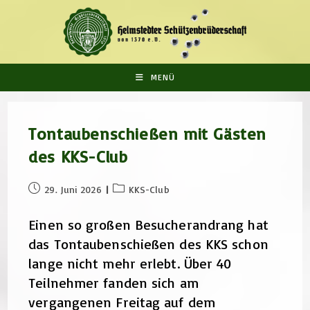
Zum
Inhalt
springen
MENÜ
Tontaubenschießen mit Gästen
des KKS-Club
Beitrag
Beitrags-
29. Juni 2026
KKS-Club
veröffentlicht:
Kategorie:
Einen so großen Besucherandrang hat
das Tontaubenschießen des KKS schon
lange nicht mehr erlebt. Über 40
Teilnehmer fanden sich am
vergangenen Freitag auf dem