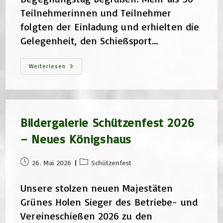
Teilnehmerinnen und Teilnehmer
folgten der Einladung und erhielten die
Gelegenheit, den Schießsport…
Denkmalretter
Weiterlesen
Der
Jugendbauhütte
Zu
Gast
Bei
Der
Schützenbrüderschaft
Bildergalerie Schützenfest 2026
– Neues Königshaus
Beitrag
Beitrags-
26. Mai 2026
Schützenfest
veröffentlicht:
Kategorie:
Unsere stolzen neuen Majestäten
Grünes Holen Sieger des Betriebe- und
Vereineschießen 2026 zu den