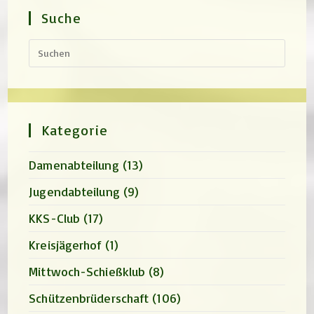
Suche
Press
Escap
to
close
the
search
panel.
Kategorie
Damenabteilung
(13)
Jugendabteilung
(9)
KKS-Club
(17)
Kreisjägerhof
(1)
Mittwoch-Schießklub
(8)
Schützenbrüderschaft
(106)