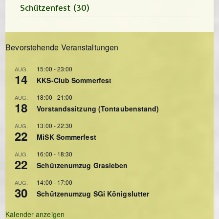
Schützenfest
(30)
Bevorstehende Veranstaltungen
15:00
-
23:00
AUG.
14
KKS-Club Sommerfest
18:00
-
21:00
AUG.
18
Vorstandssitzung (Tontaubenstand)
13:00
-
22:30
AUG.
22
MiSK Sommerfest
16:00
-
18:30
AUG.
22
Schützenumzug Grasleben
14:00
-
17:00
AUG.
30
Schützenumzug SGi Königslutter
Kalender anzeigen