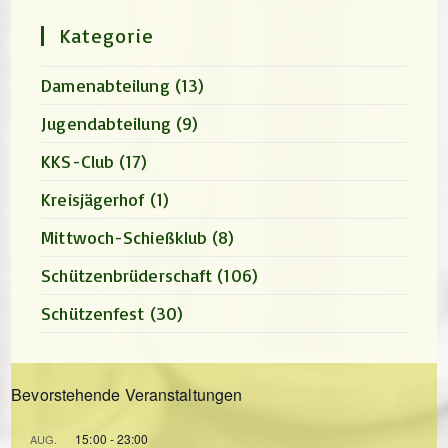
search
panel.
Kategorie
Damenabteilung
(13)
Jugendabteilung
(9)
KKS-Club
(17)
Kreisjägerhof
(1)
Mittwoch-Schießklub
(8)
Schützenbrüderschaft
(106)
Schützenfest
(30)
Bevorstehende Veranstaltungen
15:00
-
23:00
AUG.