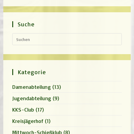
Suche
Press
Escap
to
close
the
search
panel.
Kategorie
Damenabteilung
(13)
Jugendabteilung
(9)
KKS-Club
(17)
Kreisjägerhof
(1)
Mittwoch-Schießklub
(8)