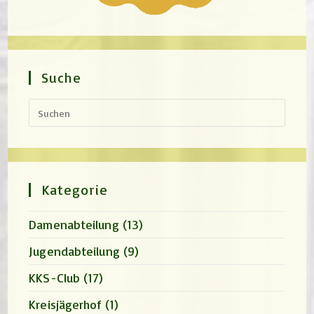
Suche
Press
Escap
to
close
the
search
panel.
Kategorie
Damenabteilung
(13)
Jugendabteilung
(9)
KKS-Club
(17)
Kreisjägerhof
(1)