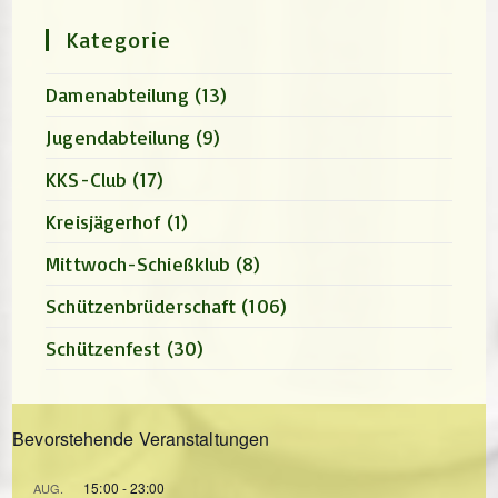
search
panel.
Kategorie
Damenabteilung
(13)
Jugendabteilung
(9)
KKS-Club
(17)
Kreisjägerhof
(1)
Mittwoch-Schießklub
(8)
Schützenbrüderschaft
(106)
Schützenfest
(30)
Bevorstehende Veranstaltungen
15:00
-
23:00
AUG.