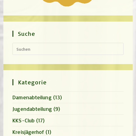
Suche
Press
Escap
to
close
the
search
panel.
Kategorie
Damenabteilung
(13)
Jugendabteilung
(9)
KKS-Club
(17)
Kreisjägerhof
(1)