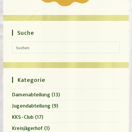
Suche
Press
Escap
to
close
the
search
panel.
Kategorie
Damenabteilung
(13)
Jugendabteilung
(9)
KKS-Club
(17)
Kreisjägerhof
(1)