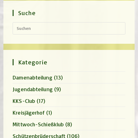
Suche
Press
Escap
to
close
the
search
panel.
Kategorie
Damenabteilung
(13)
Jugendabteilung
(9)
KKS-Club
(17)
Kreisjägerhof
(1)
Mittwoch-Schießklub
(8)
Schützenbrüderschaft
(106)