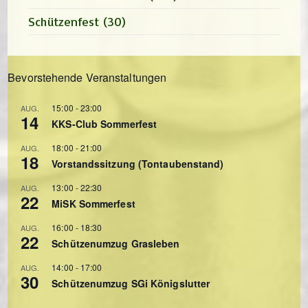
Schützenfest
(30)
Bevorstehende Veranstaltungen
15:00
-
23:00
AUG.
14
KKS-Club Sommerfest
18:00
-
21:00
AUG.
18
Vorstandssitzung (Tontaubenstand)
13:00
-
22:30
AUG.
22
MiSK Sommerfest
16:00
-
18:30
AUG.
22
Schützenumzug Grasleben
14:00
-
17:00
AUG.
30
Schützenumzug SGi Königslutter