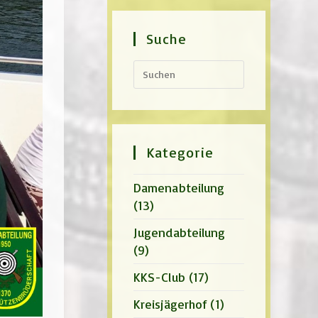
Suche
Press
Escape
to
close
the
search
panel.
Kategorie
Damenabteilung
(13)
Jugendabteilung
(9)
KKS-Club
(17)
Kreisjägerhof
(1)