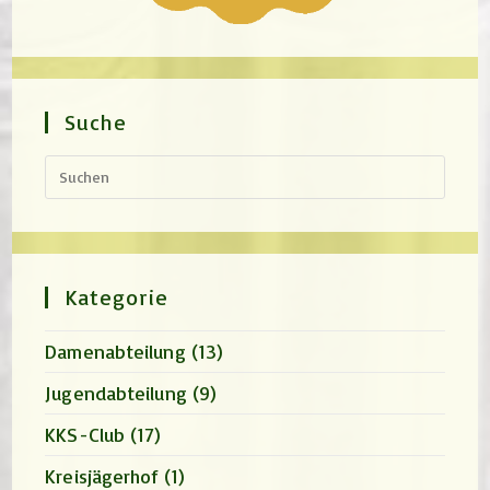
Suche
Press
Escap
to
close
the
search
panel.
Kategorie
Damenabteilung
(13)
Jugendabteilung
(9)
KKS-Club
(17)
Kreisjägerhof
(1)