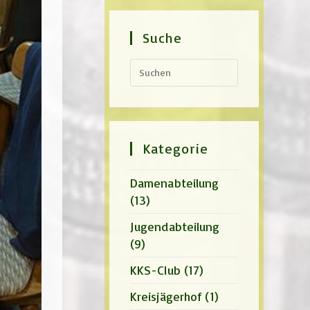
Suche
Press
Escape
to
close
the
search
panel.
Kategorie
Damenabteilung
(13)
Jugendabteilung
(9)
KKS-Club
(17)
Kreisjägerhof
(1)