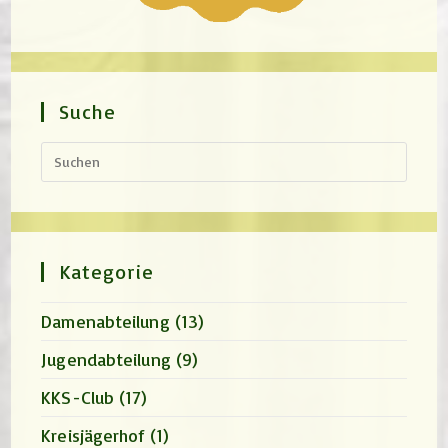
Suche
Press
Escap
to
close
the
search
panel.
Kategorie
Damenabteilung
(13)
Jugendabteilung
(9)
KKS-Club
(17)
Kreisjägerhof
(1)