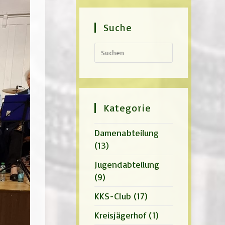
Suche
Press
Escape
to
close
the
search
panel.
Kategorie
Damenabteilung
(13)
Jugendabteilung
(9)
KKS-Club
(17)
Kreisjägerhof
(1)