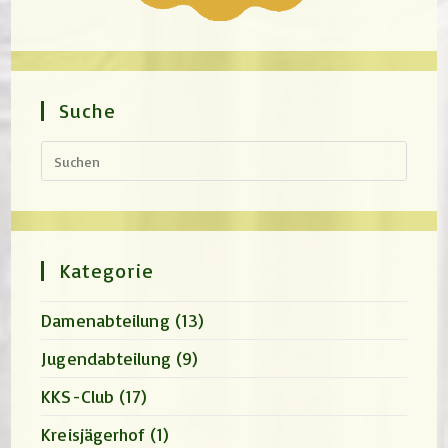
Suche
Press
Escap
to
close
the
search
panel.
Kategorie
Damenabteilung
(13)
Jugendabteilung
(9)
KKS-Club
(17)
Kreisjägerhof
(1)