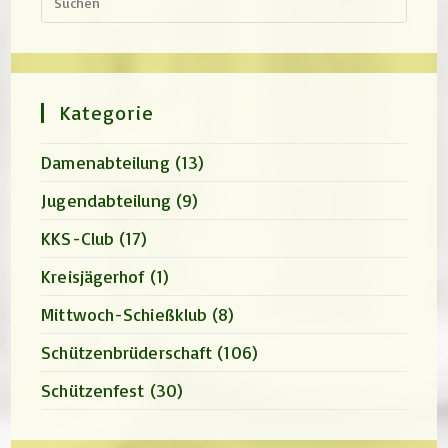
Escap
to
close
the
search
panel.
Kategorie
Damenabteilung
(13)
Jugendabteilung
(9)
KKS-Club
(17)
Kreisjägerhof
(1)
Mittwoch-Schießklub
(8)
Schützenbrüderschaft
(106)
Schützenfest
(30)