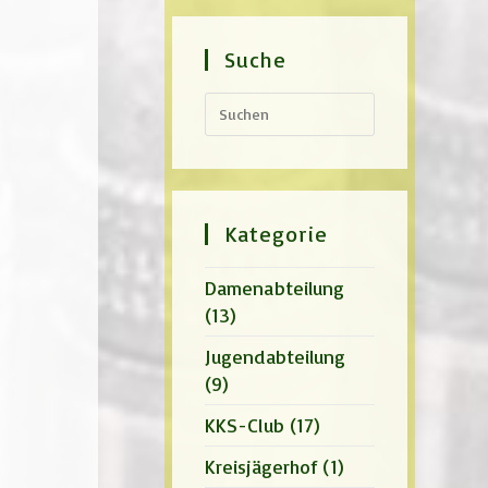
Suche
Press
Escape
to
close
the
search
panel.
Kategorie
Damenabteilung
(13)
Jugendabteilung
(9)
KKS-Club
(17)
Kreisjägerhof
(1)