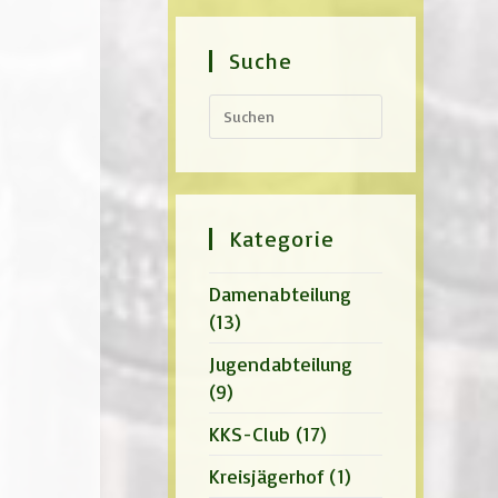
Suche
Press
Escape
to
close
the
search
panel.
Kategorie
Damenabteilung
(13)
Jugendabteilung
(9)
KKS-Club
(17)
Kreisjägerhof
(1)