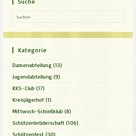
Suche
Press
Escap
to
close
the
search
panel.
Kategorie
Damenabteilung
(13)
Jugendabteilung
(9)
KKS-Club
(17)
Kreisjägerhof
(1)
Mittwoch-Schießklub
(8)
Schützenbrüderschaft
(106)
Schützenfest
(30)