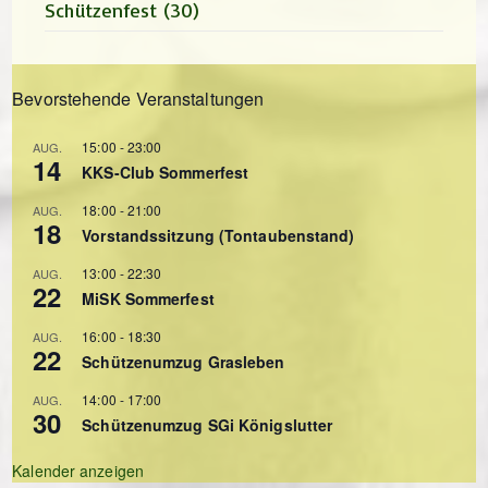
Schützenfest
(30)
Bevorstehende Veranstaltungen
15:00
-
23:00
AUG.
14
KKS-Club Sommerfest
18:00
-
21:00
AUG.
18
Vorstandssitzung (Tontaubenstand)
13:00
-
22:30
AUG.
22
MiSK Sommerfest
16:00
-
18:30
AUG.
22
Schützenumzug Grasleben
14:00
-
17:00
AUG.
30
Schützenumzug SGi Königslutter
Kalender anzeigen