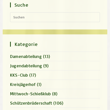
Suche
Press
Escap
to
close
the
search
panel.
Kategorie
Damenabteilung
(13)
Jugendabteilung
(9)
KKS-Club
(17)
Kreisjägerhof
(1)
Mittwoch-Schießklub
(8)
Schützenbrüderschaft
(106)