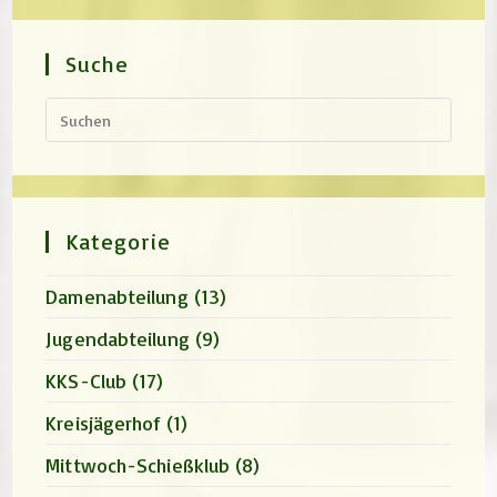
Suche
Press
Escap
to
close
the
search
panel.
Kategorie
Damenabteilung
(13)
Jugendabteilung
(9)
KKS-Club
(17)
Kreisjägerhof
(1)
Mittwoch-Schießklub
(8)