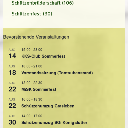
Schützenbrüderschaft
(106)
Schützenfest
(30)
Bevorstehende Veranstaltungen
15:00
-
23:00
AUG.
14
KKS-Club Sommerfest
18:00
-
21:00
AUG.
18
Vorstandssitzung (Tontaubenstand)
13:00
-
22:30
AUG.
22
MiSK Sommerfest
16:00
-
18:30
AUG.
22
Schützenumzug Grasleben
14:00
-
17:00
AUG.
30
Schützenumzug SGi Königslutter