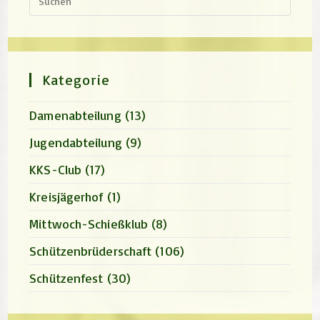
Escap
to
close
the
search
panel.
Kategorie
Damenabteilung
(13)
Jugendabteilung
(9)
KKS-Club
(17)
Kreisjägerhof
(1)
Mittwoch-Schießklub
(8)
Schützenbrüderschaft
(106)
Schützenfest
(30)