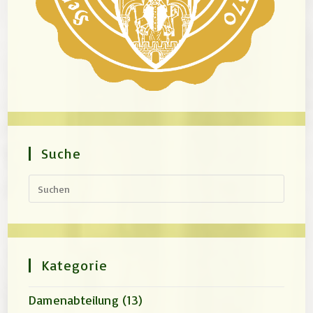
Suche
Press
Escap
to
close
the
search
panel.
Kategorie
Damenabteilung
(13)