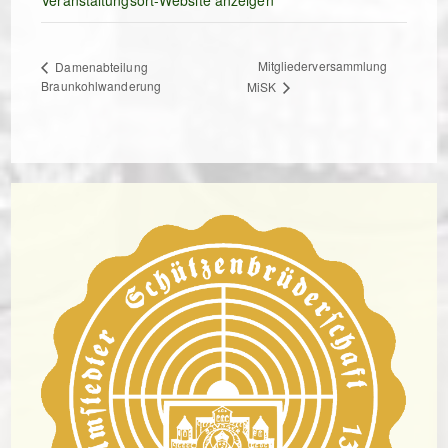
Veranstaltungsort-Website anzeigen
Mitgliederversammlung
Damenabteilung
Braunkohlwanderung
MiSK