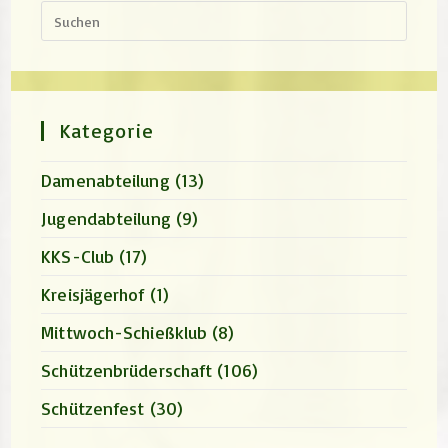
Press
Escap
to
close
the
search
panel.
Kategorie
Damenabteilung
(13)
Jugendabteilung
(9)
KKS-Club
(17)
Kreisjägerhof
(1)
Mittwoch-Schießklub
(8)
Schützenbrüderschaft
(106)
Schützenfest
(30)