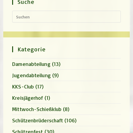
Suche
Press
Escap
to
close
the
search
panel.
Kategorie
Damenabteilung
(13)
Jugendabteilung
(9)
KKS-Club
(17)
Kreisjägerhof
(1)
Mittwoch-Schießklub
(8)
Schützenbrüderschaft
(106)
Schützenfest
(30)