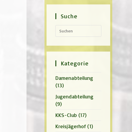
Suche
Press
Escape
to
close
the
search
panel.
Kategorie
Damenabteilung
(13)
Jugendabteilung
(9)
KKS-Club
(17)
Kreisjägerhof
(1)