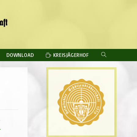
DOWNLOAD
KREISJÄGERHOF
WEBSITE-
SUCHE
UMSCHALTEN
K