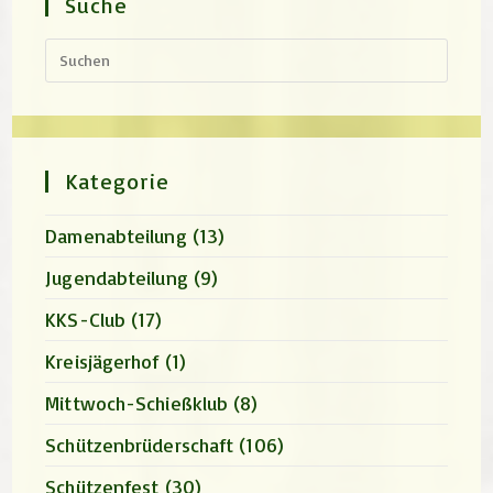
Suche
Press
Escap
to
close
the
search
panel.
Kategorie
Damenabteilung
(13)
Jugendabteilung
(9)
KKS-Club
(17)
Kreisjägerhof
(1)
Mittwoch-Schießklub
(8)
Schützenbrüderschaft
(106)
Schützenfest
(30)