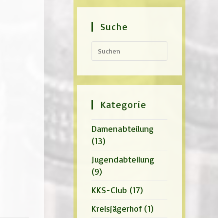
Suche
Press
Escape
to
close
the
search
panel.
Kategorie
Damenabteilung
(13)
Jugendabteilung
(9)
KKS-Club
(17)
Kreisjägerhof
(1)