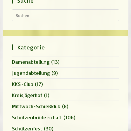
Suche
Press
Escap
to
close
the
search
panel.
Kategorie
Damenabteilung
(13)
Jugendabteilung
(9)
KKS-Club
(17)
Kreisjägerhof
(1)
Mittwoch-Schießklub
(8)
Schützenbrüderschaft
(106)
Schützenfest
(30)