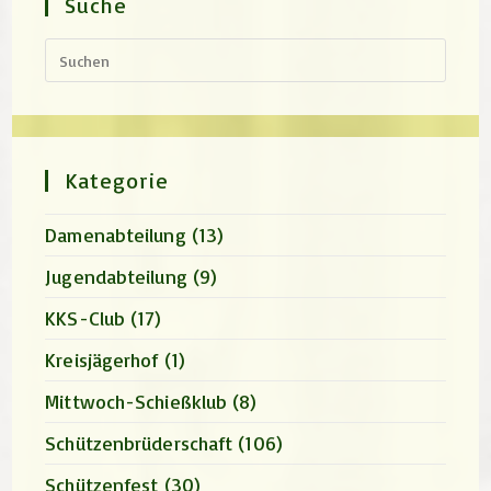
Suche
Press
Escap
to
close
the
search
panel.
Kategorie
Damenabteilung
(13)
Jugendabteilung
(9)
KKS-Club
(17)
Kreisjägerhof
(1)
Mittwoch-Schießklub
(8)
Schützenbrüderschaft
(106)
Schützenfest
(30)