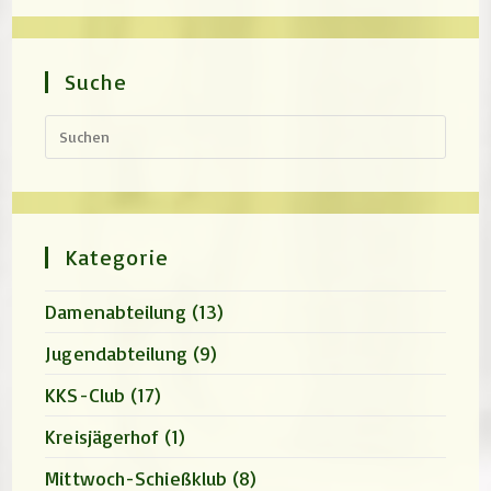
Suche
Press
Escap
to
close
the
search
panel.
Kategorie
Damenabteilung
(13)
Jugendabteilung
(9)
KKS-Club
(17)
Kreisjägerhof
(1)
Mittwoch-Schießklub
(8)