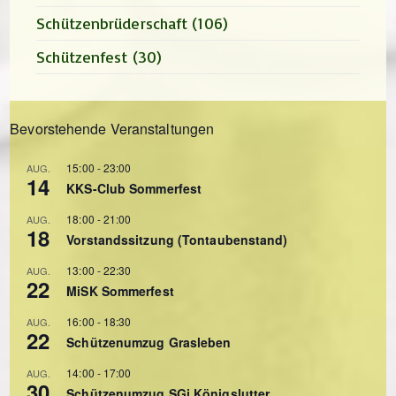
Schützenbrüderschaft
(106)
Schützenfest
(30)
Bevorstehende Veranstaltungen
15:00
-
23:00
AUG.
14
KKS-Club Sommerfest
18:00
-
21:00
AUG.
18
Vorstandssitzung (Tontaubenstand)
13:00
-
22:30
AUG.
22
MiSK Sommerfest
16:00
-
18:30
AUG.
22
Schützenumzug Grasleben
14:00
-
17:00
AUG.
30
Schützenumzug SGi Königslutter