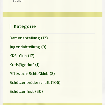
Escap
to
close
the
search
panel.
Kategorie
Damenabteilung
(13)
Jugendabteilung
(9)
KKS-Club
(17)
Kreisjägerhof
(1)
Mittwoch-Schießklub
(8)
Schützenbrüderschaft
(106)
Schützenfest
(30)