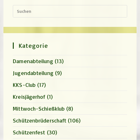
Press
Escap
to
close
the
search
panel.
Kategorie
Damenabteilung
(13)
Jugendabteilung
(9)
KKS-Club
(17)
Kreisjägerhof
(1)
Mittwoch-Schießklub
(8)
Schützenbrüderschaft
(106)
Schützenfest
(30)