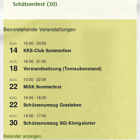
Schützenfest
(30)
Bevorstehende Veranstaltungen
15:00
-
23:00
AUG.
14
KKS-Club Sommerfest
18:00
-
21:00
AUG.
18
Vorstandssitzung (Tontaubenstand)
13:00
-
22:30
AUG.
22
MiSK Sommerfest
16:00
-
18:30
AUG.
22
Schützenumzug Grasleben
14:00
-
17:00
AUG.
30
Schützenumzug SGi Königslutter
Kalender anzeigen