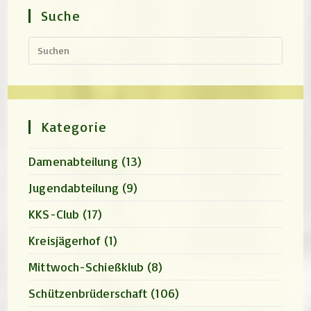
Suche
Press
Escap
to
close
the
search
panel.
Kategorie
Damenabteilung
(13)
Jugendabteilung
(9)
KKS-Club
(17)
Kreisjägerhof
(1)
Mittwoch-Schießklub
(8)
Schützenbrüderschaft
(106)