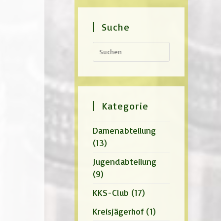
Suche
Press
Escape
to
close
the
search
panel.
Kategorie
Damenabteilung
(13)
Jugendabteilung
(9)
KKS-Club
(17)
Kreisjägerhof
(1)