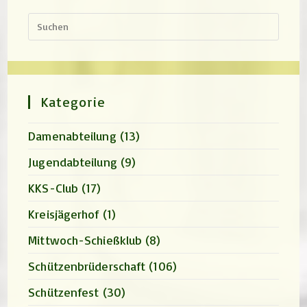
Press
Escap
to
close
the
search
panel.
Kategorie
Damenabteilung
(13)
Jugendabteilung
(9)
KKS-Club
(17)
Kreisjägerhof
(1)
Mittwoch-Schießklub
(8)
Schützenbrüderschaft
(106)
Schützenfest
(30)