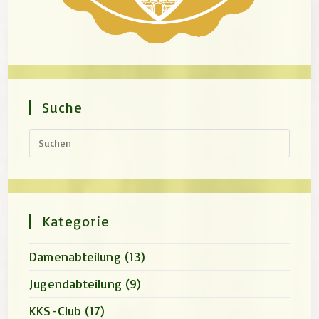
Suche
Press
Escap
to
close
the
search
panel.
Kategorie
Damenabteilung
(13)
Jugendabteilung
(9)
KKS-Club
(17)