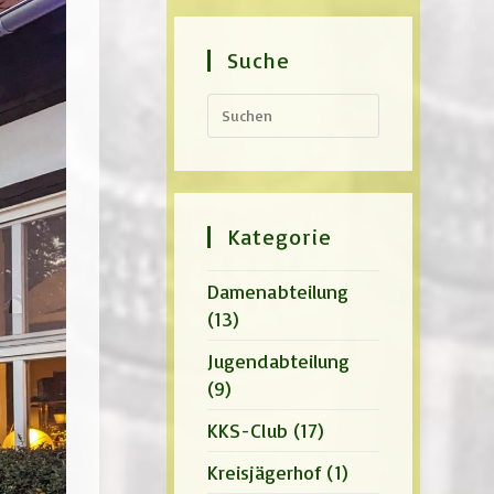
Suche
Press
Escape
to
close
the
search
panel.
Kategorie
Damenabteilung
(13)
Jugendabteilung
(9)
KKS-Club
(17)
Kreisjägerhof
(1)