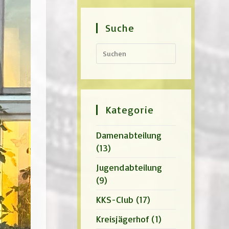
Suche
Press
Escape
to
close
the
search
panel.
Kategorie
Damenabteilung
(13)
Jugendabteilung
(9)
KKS-Club
(17)
Kreisjägerhof
(1)