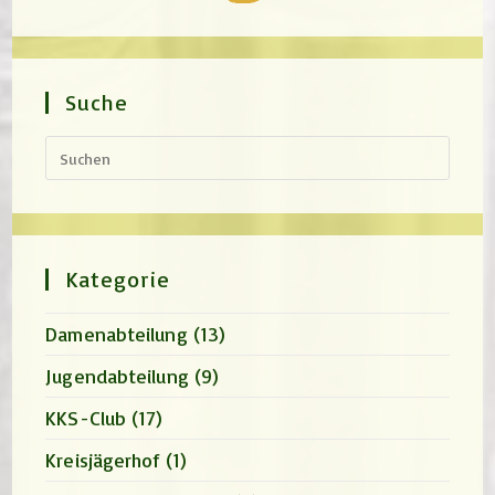
Suche
Press
Escap
to
close
the
search
panel.
Kategorie
Damenabteilung
(13)
Jugendabteilung
(9)
KKS-Club
(17)
Kreisjägerhof
(1)