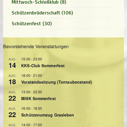
Mittwoch-Schießklub
(8)
Schützenbrüderschaft
(106)
Schützenfest
(30)
Bevorstehende Veranstaltungen
15:00
-
23:00
AUG.
14
KKS-Club Sommerfest
18:00
-
21:00
AUG.
18
Vorstandssitzung (Tontaubenstand)
13:00
-
22:30
AUG.
22
MiSK Sommerfest
16:00
-
18:30
AUG.
22
Schützenumzug Grasleben
14:00
-
17:00
AUG.