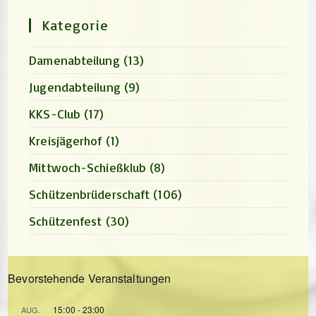
search
panel.
Kategorie
Damenabteilung
(13)
Jugendabteilung
(9)
KKS-Club
(17)
Kreisjägerhof
(1)
Mittwoch-Schießklub
(8)
Schützenbrüderschaft
(106)
Schützenfest
(30)
Bevorstehende Veranstaltungen
15:00
-
23:00
AUG.