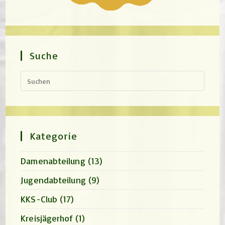
Suche
Press
Escap
to
close
the
search
panel.
Kategorie
Damenabteilung
(13)
Jugendabteilung
(9)
KKS-Club
(17)
Kreisjägerhof
(1)