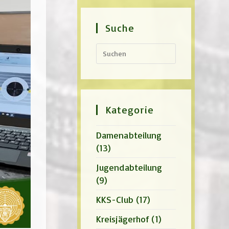
Suche
Press
Escape
to
close
the
search
panel.
Kategorie
Damenabteilung
(13)
Jugendabteilung
(9)
KKS-Club
(17)
Kreisjägerhof
(1)