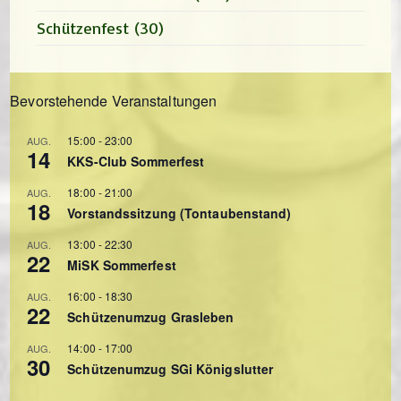
Schützenfest
(30)
Bevorstehende Veranstaltungen
15:00
-
23:00
AUG.
14
KKS-Club Sommerfest
18:00
-
21:00
AUG.
18
Vorstandssitzung (Tontaubenstand)
13:00
-
22:30
AUG.
22
MiSK Sommerfest
16:00
-
18:30
AUG.
22
Schützenumzug Grasleben
14:00
-
17:00
AUG.
30
Schützenumzug SGi Königslutter