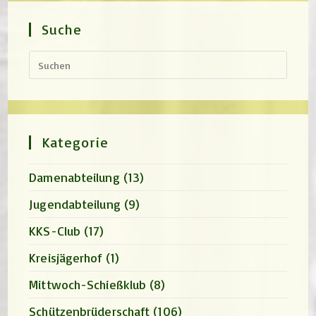
Suche
Press
Escap
to
close
the
search
panel.
Kategorie
Damenabteilung
(13)
Jugendabteilung
(9)
KKS-Club
(17)
Kreisjägerhof
(1)
Mittwoch-Schießklub
(8)
Schützenbrüderschaft
(106)