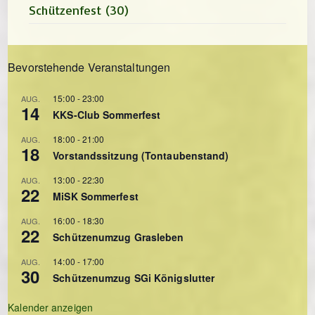
Schützenfest
(30)
Bevorstehende Veranstaltungen
15:00
-
23:00
AUG.
14
KKS-Club Sommerfest
18:00
-
21:00
AUG.
18
Vorstandssitzung (Tontaubenstand)
13:00
-
22:30
AUG.
22
MiSK Sommerfest
16:00
-
18:30
AUG.
22
Schützenumzug Grasleben
14:00
-
17:00
AUG.
30
Schützenumzug SGi Königslutter
Kalender anzeigen