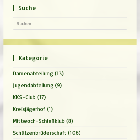
Suche
Press
Escap
to
close
the
search
panel.
Kategorie
Damenabteilung
(13)
Jugendabteilung
(9)
KKS-Club
(17)
Kreisjägerhof
(1)
Mittwoch-Schießklub
(8)
Schützenbrüderschaft
(106)