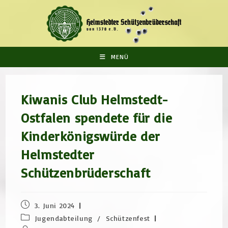
Zum
Inhalt
springen
MENÜ
Kiwanis Club Helmstedt-
Ostfalen spendete für die
Kinderkönigswürde der
Helmstedter
Schützenbrüderschaft
Beitrag
3. Juni 2024
veröffentlicht:
Beitrags-
Jugendabteilung
/
Schützenfest
Kategorie: