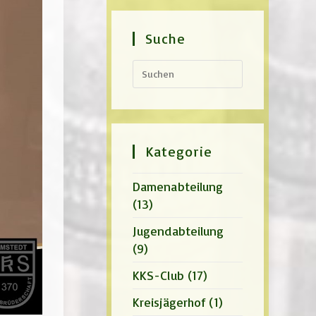
Suche
Press
Escape
to
close
the
search
panel.
Kategorie
Damenabteilung
(13)
Jugendabteilung
(9)
KKS-Club
(17)
Kreisjägerhof
(1)