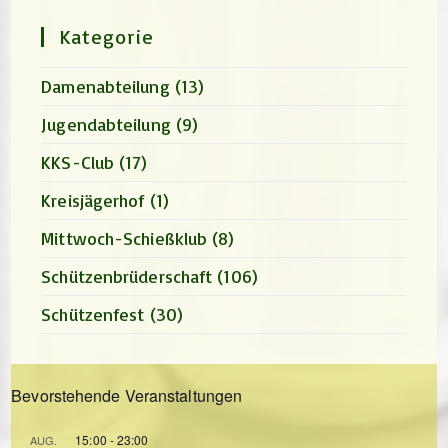
search
panel.
Kategorie
Damenabteilung
(13)
Jugendabteilung
(9)
KKS-Club
(17)
Kreisjägerhof
(1)
Mittwoch-Schießklub
(8)
Schützenbrüderschaft
(106)
Schützenfest
(30)
Bevorstehende Veranstaltungen
15:00
-
23:00
AUG.