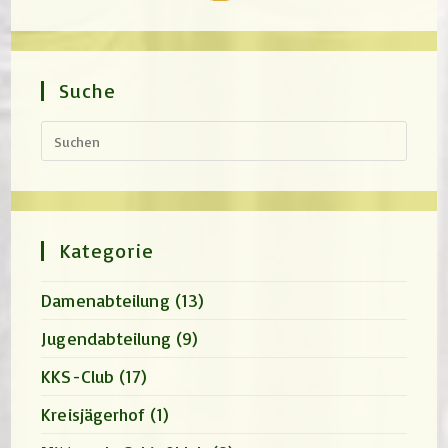
Suche
Press
Escap
to
close
the
search
panel.
Kategorie
Damenabteilung
(13)
Jugendabteilung
(9)
KKS-Club
(17)
Kreisjägerhof
(1)