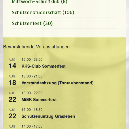
Mittwoch-Schießklub
(8)
Schützenbrüderschaft
(106)
Schützenfest
(30)
Bevorstehende Veranstaltungen
15:00
-
23:00
AUG.
14
KKS-Club Sommerfest
18:00
-
21:00
AUG.
18
Vorstandssitzung (Tontaubenstand)
13:00
-
22:30
AUG.
22
MiSK Sommerfest
16:00
-
18:30
AUG.
22
Schützenumzug Grasleben
14:00
-
17:00
AUG.