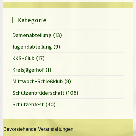
close
the
search
panel.
Kategorie
Damenabteilung
(13)
Jugendabteilung
(9)
KKS-Club
(17)
Kreisjägerhof
(1)
Mittwoch-Schießklub
(8)
Schützenbrüderschaft
(106)
Schützenfest
(30)
Bevorstehende Veranstaltungen