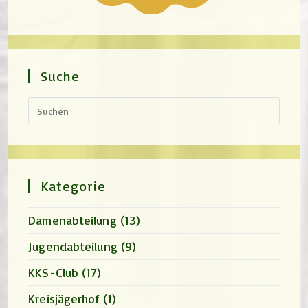
Suche
Press
Escap
to
close
the
search
panel.
Kategorie
Damenabteilung
(13)
Jugendabteilung
(9)
KKS-Club
(17)
Kreisjägerhof
(1)